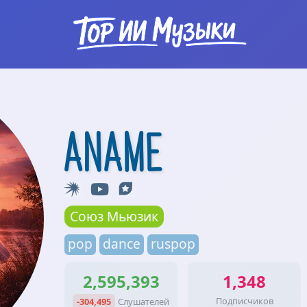
ANAME
Союз Мьюзик
pop
dance
ruspop
2,595,393
1,348
Подписчиков
-304,495
Слушателей