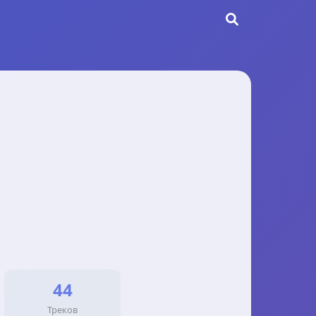
44
Треков