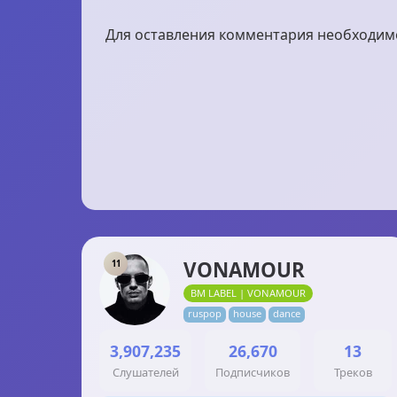
Для оставления комментария необходимо 
VONAMOUR
11
BM LABEL | VONAMOUR
ruspop
house
dance
3,907,235
26,670
13
Слушателей
Подписчиков
Треков