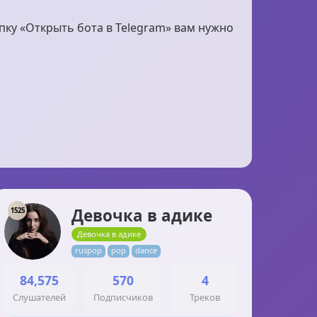
пку «Открыть бота в Telegram» вам нужно
Девочка в адике
1525
Девочка в адике
ruspop
pop
dance
84,575
570
4
Слушателей
Подписчиков
Треков