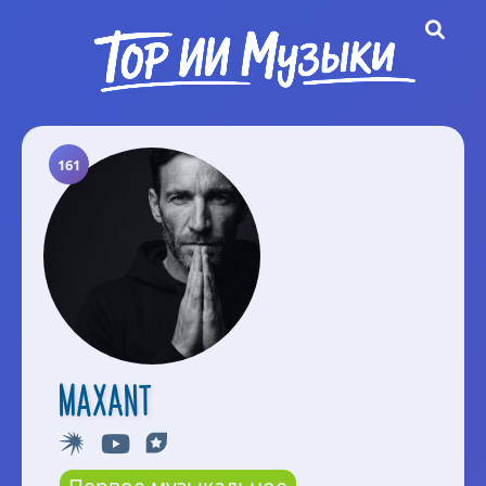
161
MaxAnt