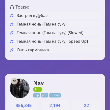
Треки:
Застрял в Дубае
Темная ночь (Там на суку)
Темная ночь (Там на суку) [Slowed]
Темная ночь (Там на суку) [Speed Up]
Сыпь гармоника
Nxv
755
Nxv
rap
pop
ruspop
356,345
2,194
22