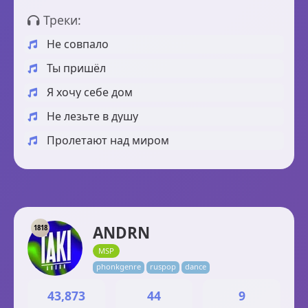
Треки:
Не совпало
Ты пришёл
Я хочу себе дом
Не лезьте в душу
Пролетают над миром
ANDRN
1818
MSP
phonkgenre
ruspop
dance
43,873
44
9