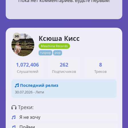
Пока нет комментариев. Будьте первым!
Ксюша Кисс
245
Maschina Records
ruspop
pop
1,072,406
262
8
Слушателей
Подписчиков
Треков
Последний релиз
30.07.2026 - Лети
Треки:
Я не хочу
Пойми