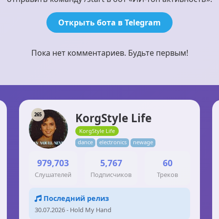
Открыть бота в Telegram
Пока нет комментариев. Будьте первым!
KorgStyle Life
265
KorgStyle Life
dance
electronics
newage
979,703
5,767
60
Слушателей
Подписчиков
Треков
Последний релиз
30.07.2026 - Hold My Hand