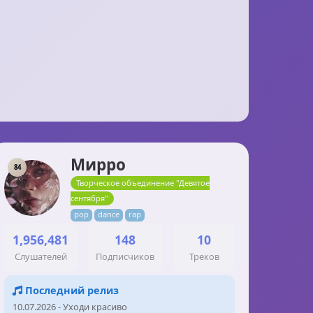
Мирро
84
Творческое объединение "Девятое
сентября"
pop
dance
rap
1,956,481
148
10
Слушателей
Подписчиков
Треков
Последний релиз
10.07.2026 - Уходи красиво