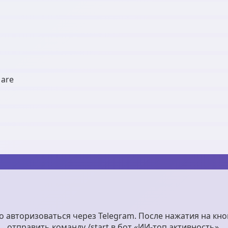
 are
авторизоваться через Telegram. После нажатия на кно
отправить команду /start в бот «ИИ-топ активность».