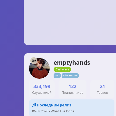
emptyhands
789
Cashwave
rap
alternative
333,199
122
21
Слушателей
Подписчиков
Треков
Последний релиз
06.08.2026 - What I've Done