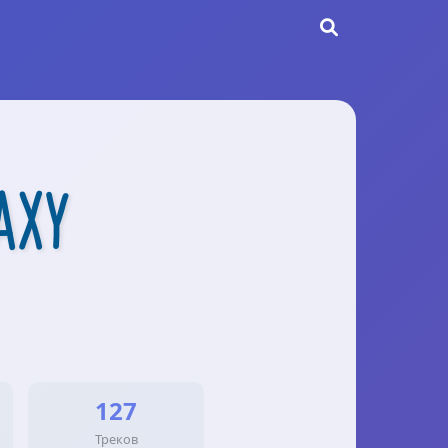
axy
127
Треков