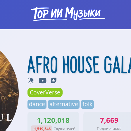
Afro House Gal
CoverVerse
dance
alternative
folk
1,120,018
7,669
Подписчиков
-1,519,546
Слушателей