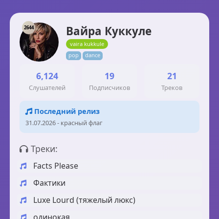
Вайра Куккуле
2644
vaira kukkule
pop
dance
6,124
19
21
Слушателей
Подписчиков
Треков
Последний релиз
31.07.2026 - красный флаг
Треки:
Facts Please
Фактики
Luxe Lourd (тяжелый люкс)
одинокая