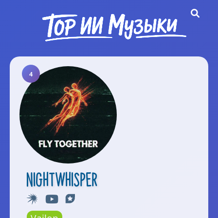
4
Nightwhisper