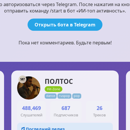
авторизоваться через Telegram. После нажатия на кно
отправить команду /start в бот «ИИ-топ активность».
Открыть бота в Telegram
Пока нет комментариев. Будьте первым!
ПОЛТОС
587
Hit-Zone
dance
ruspop
pop
488,469
687
26
Слушателей
Подписчиков
Треков
Последний релиз