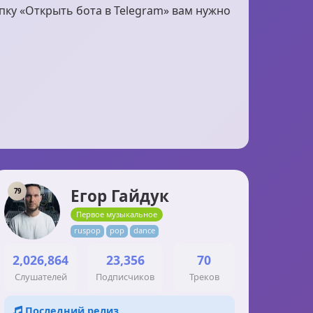
пку «Открыть бота в Telegram» вам нужно
Егор Гайдук
79
Первое музыкальное
ruspop
pop
dance
2,026,864
23,356
70
Слушателей
Подписчиков
Треков
Последний релиз