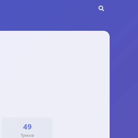
49
Треков