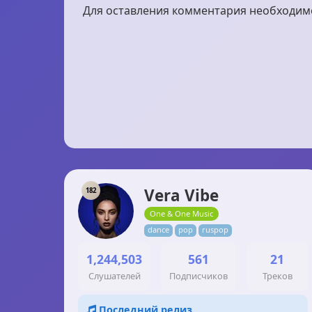
Для оставления комментария необходимо 
Vera Vibe
182
One & One Music
dance
pop
ruspop
1,244,503
561
21
Слушателей
Подписчиков
Треков
Последний релиз