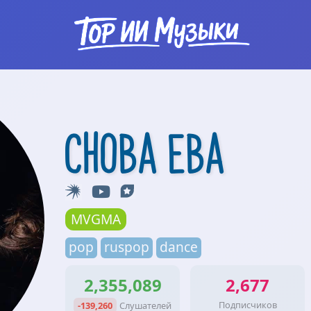
снова Ева
MVGMA
pop
ruspop
dance
2,355,089
2,677
Подписчиков
-139,260
Слушателей