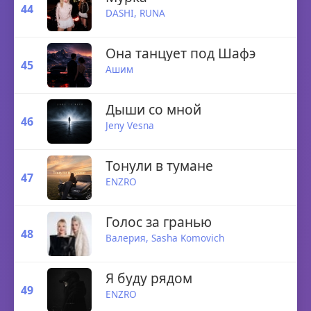
44
DASHI,
RUNA
Она танцует под Шафэ
45
Ашим
Дыши со мной
46
Jeny Vesna
Тонули в тумане
47
ENZRO
Голос за гранью
48
Валерия,
Sasha Komovich
Я буду рядом
49
ENZRO