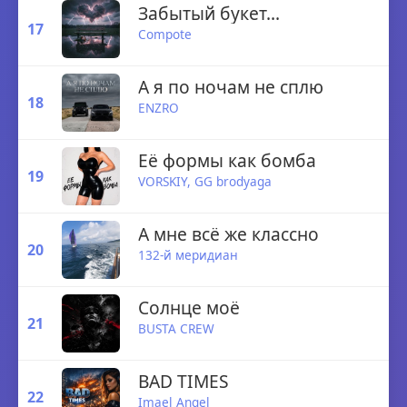
Забытый букет...
17
Compote
А я по ночам не сплю
18
ENZRO
Её формы как бомба
19
VORSKIY
,
GG brodyaga
А мне всё же классно
20
132-й меридиан
Солнце моё
21
BUSTA CREW
BAD TIMES
22
Imael Angel