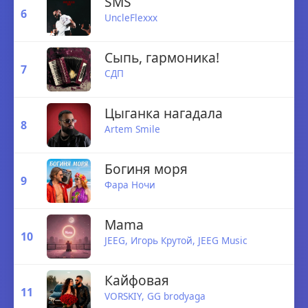
SMS
6
UncleFlexxx
Сыпь, гармоника!
7
СДП
Цыганка нагадала
8
Artem Smile
Богиня моря
9
Фара Ночи
Mama
10
JEEG
, Игорь Крутой,
JEEG Music
Кайфовая
11
VORSKIY
,
GG brodyaga