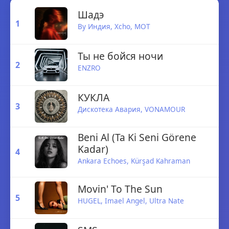
Шадэ
1
By Индия
, Xcho, MOT
Ты не бойся ночи
2
ENZRO
КУКЛА
3
Дискотека Авария,
VONAMOUR
Beni Al (Ta Ki Seni Görene
Kadar)
4
Ankara Echoes
,
Kürşad Kahraman
Movin' To The Sun
5
HUGEL,
Imael Angel
, Ultra Nate