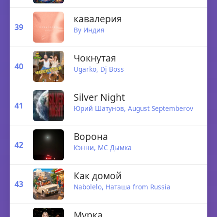
кавалерия
39
By Индия
Чокнутая
40
Ugarko
, Dj Boss
Silver Night
41
Юрий Шатунов,
August Septemberov
Ворона
42
Кэнни
,
МС Дымка
Как домой
43
Nabolelo
,
Наташа from Russia
Мурка