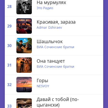
На мурмулях
28
Это Радио
Красивая, зараза
29
Admar Dzhiraev
Шашлычок
30
ВИА Сочинские братки
Она танцует
31
ВИА Сочинские братки
Горы
32
NESVOY
Давай с тобой (по-
цыгански)
33