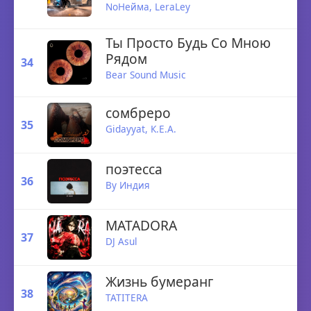
NoНейма,
LeraLey
Ты Просто Будь Со Мною
Рядом
34
Bear Sound Music
сомбреро
35
Gidayyat,
К.Е.А.
поэтесса
36
By Индия
MATADORA
37
DJ Asul
Жизнь бумеранг
38
TATITERA