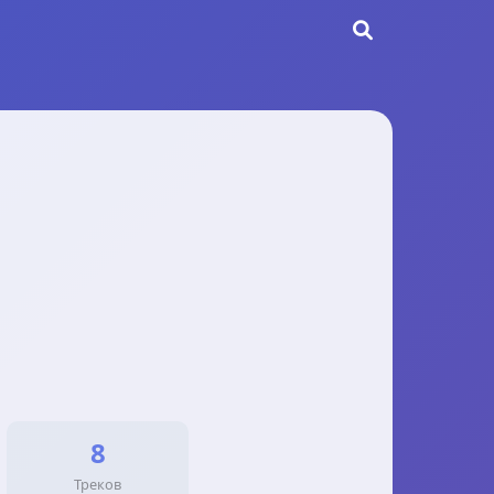
8
Треков