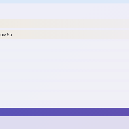
бомба