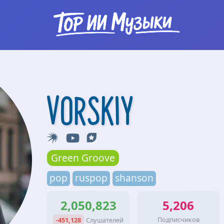
VORSKIY
Green Groove
pop
ruspop
shanson
2,050,823
5,206
Подписчиков
-451,128
Слушателей