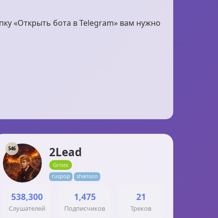
пку «Открыть бота в Telegram» вам нужно
2Lead
546
Grisss
ruspop
shanson
538,300
1,475
21
Слушателей
Подписчиков
Треков