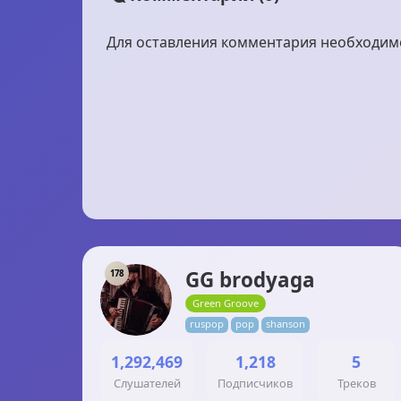
Для оставления комментария необходимо 
GG brodyaga
178
Green Groove
ruspop
pop
shanson
1,292,469
1,218
5
Слушателей
Подписчиков
Треков