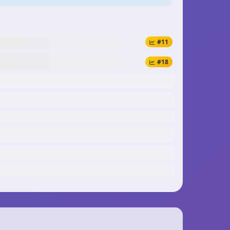
#11
#18