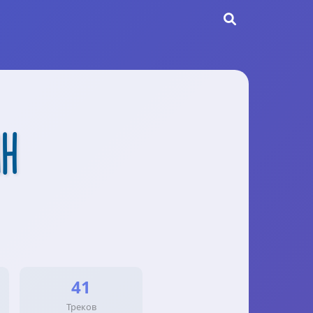
ih
41
Треков