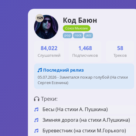
Код Баюн
1529
Союз Мьюзик
pop
rock
jazz
84,022
1,468
58
Слушателей
Подписчиков
Треков
Последний релиз
05.07.2026 - Заметался пожар голубой (На стихи
Сергея Есенина)
Треки:
Бесы (На стихи А. Пушкина)
Зимняя дорога (на стихи А.Пушкина)
Буревестник (на стихи М.Горького)