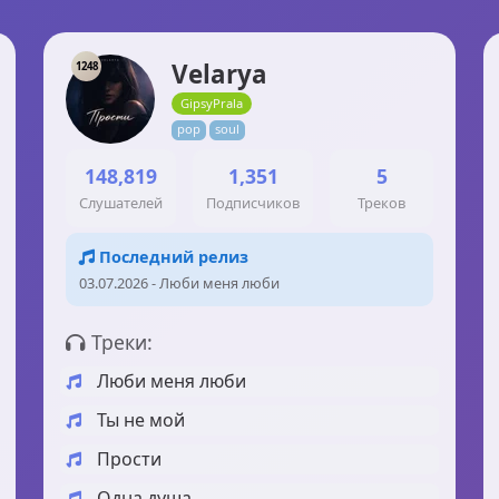
Velarya
1248
GipsyPrala
pop
soul
148,819
1,351
5
Слушателей
Подписчиков
Треков
Последний релиз
03.07.2026 - Люби меня люби
Треки:
Люби меня люби
Ты не мой
Прости
Одна душа