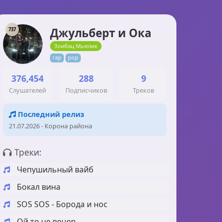
Джульберт и Ока
737
Зоибац Мьюзик
rap
pop
376,454
288
9
Слушателей
Подписчиков
Треков
Последний релиз
21.07.2026 - Корона района
Треки:
Чепушильный вайб
Бокал вина
SOS SOS - Борода и нос
Ой то не вечер