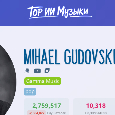
Mihael Gudovsk
Gamma Music
pop
2,759,517
10,318
Подписчиков
-2,364,022
Слушателей