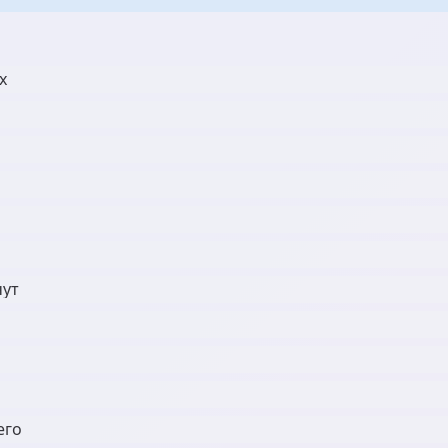
х
чут
его